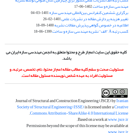
کسب رتبه الف نشریات علمی کشور برای چهارمین سال متوالی توسط نشریه
مهندسی سازه و ساخت
1402-06-17
برگزاری ششمین کنفرانس بین‌المللی مهندسی سازه
1401-03-04
تغییر هزینه پردازش مقاله در نشریات علمی
1401-02-26
اطلاعیه در خصوص گواهی پذیرش مقالات نشریه
1400-09-18
کسب رتبه A "الف" نشریه مهندسی سازه و ساخت
1399-06-18
کلیه حقوق این سایت اعم از طرح و محتوا متعلق به انجمن مهندسی سازه ایران می
باشد.
مسئولیت صحت و سقم کلیه مطالب مقاله اعم از محتوا، نام، تخصص، مرتبه، و
مسئولیت افراد به عهده شخص نویسنده مسئول مقاله است.
Journal of Structural and Construction Engineering (JSCE) by
Iranian
Society of Structural Engineering (ISSE)
is licensed under a
Creative
.
Commons Attribution-ShareAlike 4.0 International License
.
Based on a work at
www.jsce.ir
Permissions beyond the scope of this license may be available at
.
www.jsce.ir