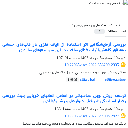
نویسنده =
تحملی رودسری، مهرزاد
تعداد مقالات:
2
بررسی آزمایشگاهی اثر استفاده از الیاف فلزی در قاب‌های خمشی
به‌منظور کاهش اثرات خطای ساخت در این سیستم‌های سازه‌ای
دوره 10، شماره 5، مرداد 1402، صفحه
91-107
10.22065/jsce.2022.356209.2905
مجتبی بخشی پور، جواد اسفندیاری، مهرزاد تحملی رودسری
مشاهده مقاله
اصل مقاله
1.89 M
توسعه روش نوین محاسباتی بر اساس المانهای خرپایی جهت بررسی
رفتار استاتیکی غیرخطی دیوارهای برشی فولادی
دوره 10، شماره 5، مرداد 1402، صفحه
144-166
10.22065/jsce.2022.344008.2827
بابک مرادنژاد، محسن عقابی، مهرزاد تحملی رودسری، مهرداد موحدنیا