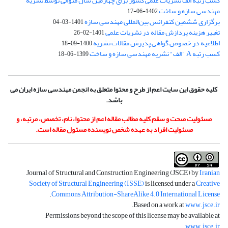
کسب رتبه الف نشریات علمی کشور برای چهارمین سال متوالی توسط نشریه
مهندسی سازه و ساخت
1402-06-17
برگزاری ششمین کنفرانس بین‌المللی مهندسی سازه
1401-03-04
تغییر هزینه پردازش مقاله در نشریات علمی
1401-02-26
اطلاعیه در خصوص گواهی پذیرش مقالات نشریه
1400-09-18
کسب رتبه A "الف" نشریه مهندسی سازه و ساخت
1399-06-18
کلیه حقوق این سایت اعم از طرح و محتوا متعلق به انجمن مهندسی سازه ایران می
باشد.
مسئولیت صحت و سقم کلیه مطالب مقاله اعم از محتوا، نام، تخصص، مرتبه، و
مسئولیت افراد به عهده شخص نویسنده مسئول مقاله است.
Journal of Structural and Construction Engineering (JSCE) by
Iranian
Society of Structural Engineering (ISSE)
is licensed under a
Creative
.
Commons Attribution-ShareAlike 4.0 International License
.
Based on a work at
www.jsce.ir
Permissions beyond the scope of this license may be available at
.
www.jsce.ir