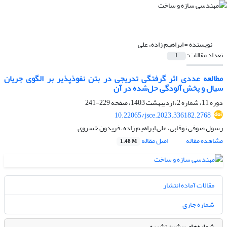
نویسنده =
ابراهیم زاده، علی
تعداد مقالات:
1
مطالعه عددی اثر گرفتگی تدریجی در بتن نفوذپذیر بر الگوی جریان
سیال و پخش آلودگی حل‌شده در آن
دوره 11، شماره 2، اردیبهشت 1403، صفحه
229-241
10.22065/jsce.2023.336182.2768
رسول صوفی نوقابی، علی ابراهیم زاده، فریدون خسروی
مشاهده مقاله
اصل مقاله
1.48 M
مقالات آماده انتشار
شماره جاری
شماره‌های پیشین نشریه