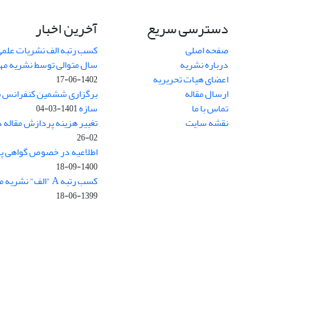
دسترسی سریع
آخرین اخبار
صفحه اصلی
کسب رتبه الف نشریات علمی
درباره نشریه
سال متوالی توسط نشریه م
اعضای هیات تحریریه
1402-06-17
ارسال مقاله
برگزاری ششمین کنفرانس بی
تماس با ما
سازه
1401-03-04
نقشه سایت
تغییر هزینه پردازش مقاله 
02-26
اطلاعیه در خصوص گواهی پ
1400-09-18
کسب رتبه A "الف" نشریه مهندسی سازه و ساخت
1399-06-18