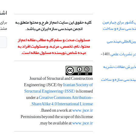
اشت
 کشور برای چهارمین
برای 
کلیه حقوق این سایت اعم از طرح و محتوا متعلق به
هندسی سازه و ساخت
مشتر
انجمن مهندسی سازه ایران می باشد.
مسئولیت صحت و سقم کلیه مطالب مقاله اعم از
ن‌المللی مهندسی
محتوا، نام، تخصص، مرتبه، و مسئولیت افراد به
عهده شخص نویسنده مسئول مقاله است.
در نشریات علمی
1401-
ذیرش مقالات نشریه
Journal of Structural and Construction
Engineering (JSCE) by
Iranian Society of
Structural Engineering (ISSE)
is licensed
under a
Creative Commons Attribution-
.
ShareAlike 4.0 International License
.
Based on a work at
www.jsce.ir
Permissions beyond the scope of this license
.
may be available at
www.jsce.ir