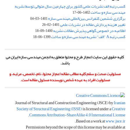
کسب رتبه الف نشریات علمی کشور برای چهارمین سال متوالی توسط نشریه
مهندسی سازه و ساخت
1402-06-17
برگزاری ششمین کنفرانس بین‌المللی مهندسی سازه
1401-03-04
تغییر هزینه پردازش مقاله در نشریات علمی
1401-02-26
اطلاعیه در خصوص گواهی پذیرش مقالات نشریه
1400-09-18
کسب رتبه A "الف" نشریه مهندسی سازه و ساخت
1399-06-18
کلیه حقوق این سایت اعم از طرح و محتوا متعلق به انجمن مهندسی سازه ایران می
باشد.
مسئولیت صحت و سقم کلیه مطالب مقاله اعم از محتوا، نام، تخصص، مرتبه، و
مسئولیت افراد به عهده شخص نویسنده مسئول مقاله است.
Journal of Structural and Construction Engineering (JSCE) by
Iranian
Society of Structural Engineering (ISSE)
is licensed under a
Creative
.
Commons Attribution-ShareAlike 4.0 International License
.
Based on a work at
www.jsce.ir
Permissions beyond the scope of this license may be available at